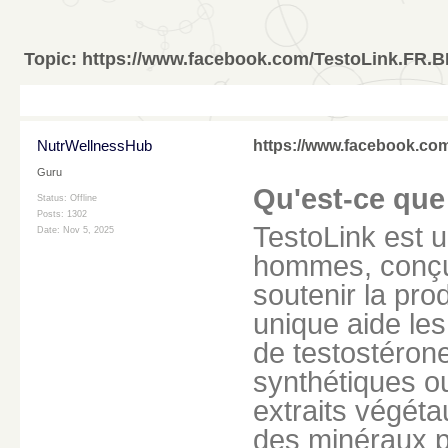
Topic:
https://www.facebook.com/TestoLink.FR.B
NutrWellnessHub
https://www.facebook.co
Guru
Qu'est-ce que
Status: Offline
Posts: 1302
TestoLink est 
Date:
Nov 5, 2025
hommes, conçu 
soutenir la pro
unique aide les
de testostéron
synthétiques ou
extraits végéta
des minéraux po