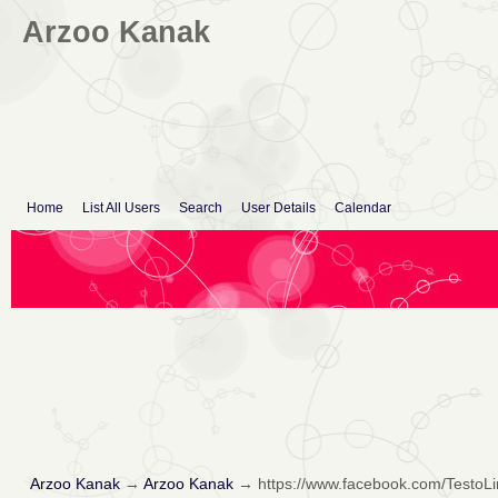
Arzoo Kanak
Home
List All Users
Search
User Details
Calendar
Arzoo Kanak
→
Arzoo Kanak
→
https://www.facebook.com/TestoL