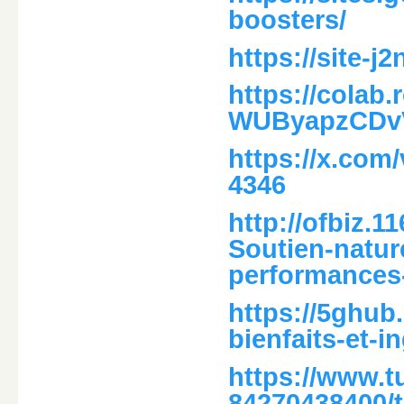
boosters/
https://site-
https://colab
WUByapzCDv
https://x.com
4346
http://ofbiz.
Soutien-natur
performances
https://5ghub.
bienfaits-et-i
https://www.t
84270438400/te