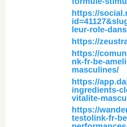
formule-stim
https://social
id=41127&slug=
leur-role-dans
https://zeust
https://comun
nk-fr-be-ameli
masculines/
https://app.da
ingredients-cl
vitalite-masc
https://wande
testolink-fr-be
performances