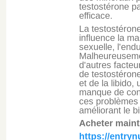
testostérone pa
efficace.
La testostéron
influence la ma
sexuelle, l'en
Malheureusement
d'autres facteu
de testostérone
et de la libido,
manque de conf
ces problèmes e
améliorant le b
Acheter main
https://entry