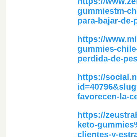
https://www.ze
gummiestm-chil
para-bajar-de-
https://www.m
gummies-chile-
perdida-de-pes
https://social.
id=40796&slug
favorecen-la-c
https://zeustr
keto-gummies%
clientes-y-estr