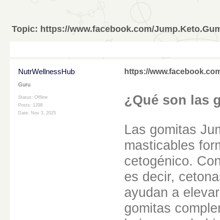
Topic:
https://www.facebook.com/Jump.Keto.Gum
NutrWellnessHub
https://www.facebook.co
Guru
¿Qué son las 
Status: Offline
Posts: 1298
Date:
Nov 3, 2025
Las gomitas Jum
masticables for
cetogénico. Con
es decir, ceton
ayudan a elevar
gomitas complem