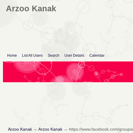
Arzoo Kanak
Home
List All Users
Search
User Details
Calendar
Arzoo Kanak
→
Arzoo Kanak
→
https://www.facebook.com/group