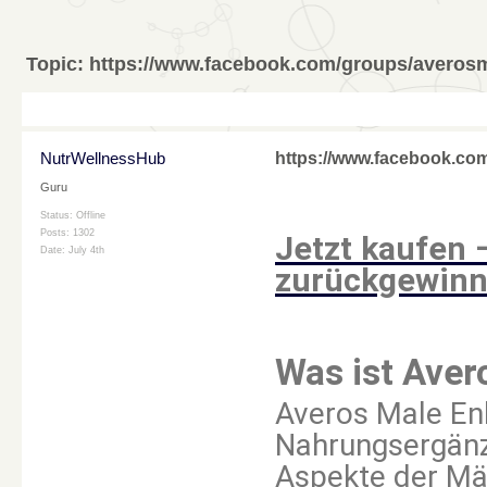
Topic:
https://www.facebook.com/groups/avero
NutrWellnessHub
https://www.facebook.c
Guru
Status: Offline
Posts: 1302
Jetzt kaufen 
Date:
July 4th
zurückgewinn
Was ist Ave
Averos Male En
Nahrungsergänz
Aspekte der Mä