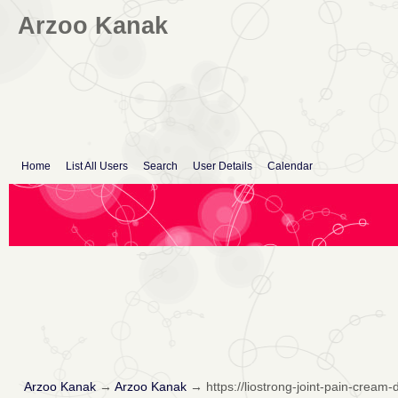
Arzoo Kanak
Home
List All Users
Search
User Details
Calendar
Arzoo Kanak
→
Arzoo Kanak
→
https://liostrong-joint-pain-cream-