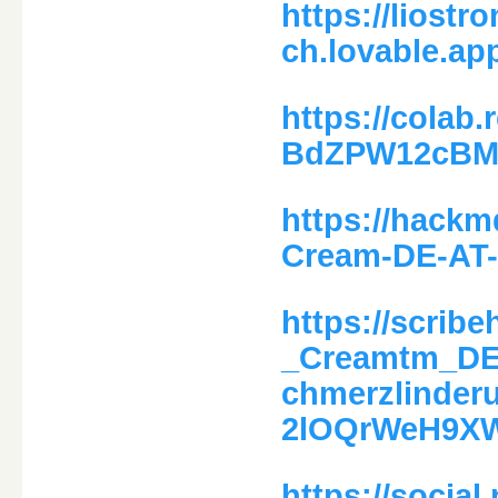
https://liostr
ch.lovable.ap
https://colab
BdZPW12cBM
https://hackm
Cream-DE-AT-
https://scrib
_Creamtm_DE_
chmerzlinder
2lOQrWeH9X
https://social