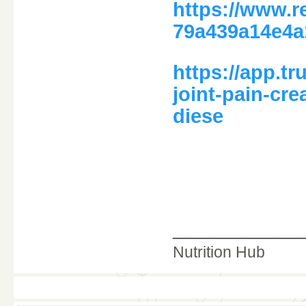
https://www.r
79a439a14e4a
https://app.t
joint-pain-cr
diese
____________
Nutrition Hub