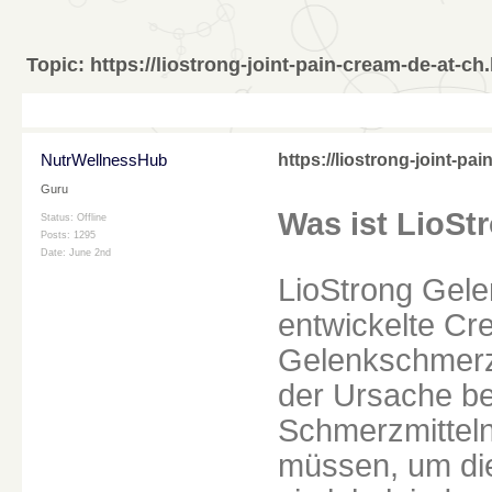
Topic:
https://liostrong-joint-pain-cream-de-at-ch
NutrWellnessHub
https://liostrong-joint-pa
Guru
Was ist LioS
Status: Offline
Posts: 1295
Date:
June 2nd
LioStrong Gele
entwickelte Cr
Gelenkschmerze
der Ursache be
Schmerzmitteln
müssen, um die 