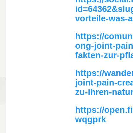
id=64362&slug
vorteile-was-
https://comun
ong-joint-pai
fakten-zur-pf
https://wande
joint-pain-cr
zu-ihren-natur
https://open.
wqgprk