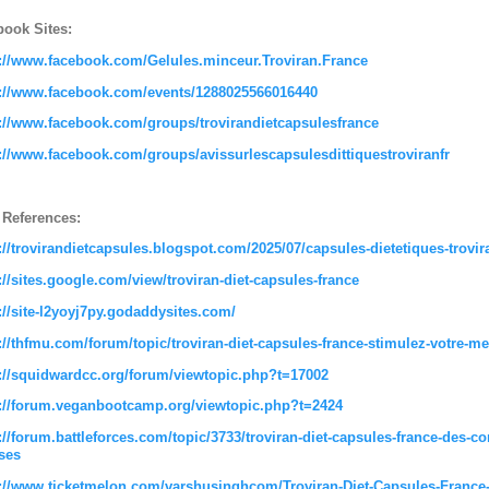
ook Sites:
s://www.facebook.com/Gelules.minceur.Troviran.France
s://www.facebook.com/events/1288025566016440
://www.facebook.com/groups/trovirandietcapsulesfrance
://www.facebook.com/groups/avissurlescapsulesdittiquestroviranfr
 References:
://trovirandietcapsules.blogspot.com/2025/07/capsules-dietetiques-trovir
://sites.google.com/view/troviran-diet-capsules-france
://site-l2yoyj7py.godaddysites.com/
://thfmu.com/forum/topic/troviran-diet-capsules-france-stimulez-votre-m
://squidwardcc.org/forum/viewtopic.php?t=17002
s://forum.veganbootcamp.org/viewtopic.php?t=2424
://forum.battleforces.com/topic/3733/troviran-diet-capsules-france-des-c
ses
://www.ticketmelon.com/varshusinghcom/Troviran-Diet-Capsules-France-