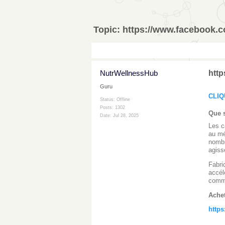
Topic:
https://www.facebook.c
NutrWellnessHub
http
Guru
CLIQ
Status: Offline
Posts: 1302
Que s
Date:
Jul 28, 2025
Les c
au mé
nombr
agiss
Fabri
accél
comme
Ache
https