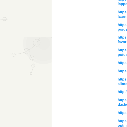
lappet
https
lcarn
https
poids
https
favor
https
poids
https
https
https
alime
http:
https
dache
https
https
opti