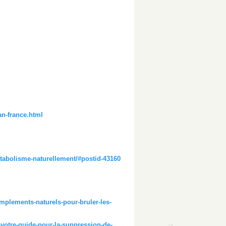
an-france.html
etabolisme-naturellement/#postid-43160
omplements-naturels-pour-bruler-les-
votre-guide-pour-la-suppression-de-