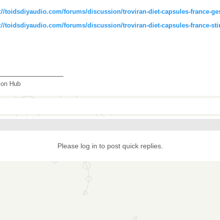
://toidsdiyaudio.com/forums/discussion/troviran-diet-capsules-france-ges
://toidsdiyaudio.com/forums/discussion/troviran-diet-capsules-france-s
_______________
tion Hub
Please log in to post quick replies.