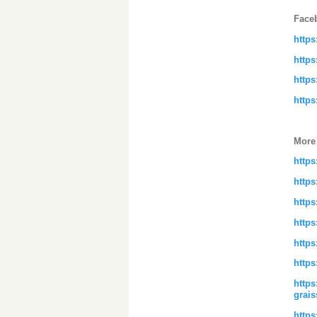
Faceb
http
http
https
https
More
https
https
https
https
https
http
https
grais
https