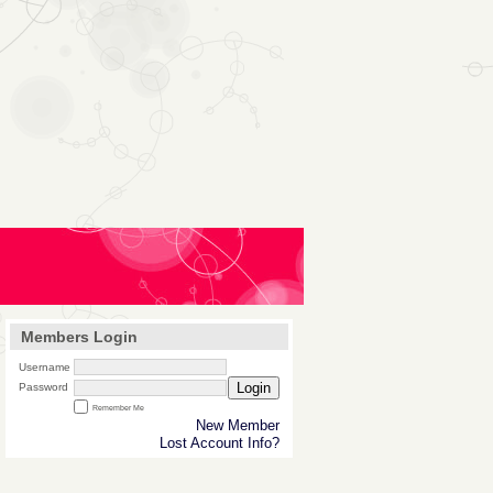
Members Login
Username
Login
Password
Remember Me
New Member
Lost Account Info?