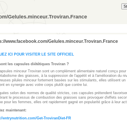
S
om/Gelules.minceur.Troviran.France
s://www.facebook.com/Gelules.minceur.Troviran.France
UEZ ICI POUR VISITER LE SITE OFFICIEL
ont les capsules diététiques Troviran ?
apsules minceur Troviran sont un complément alimentaire naturel conçu pour f
tabolisme des graisses, à la suppression de l'appétit et à l'amélioration du n
euses pilules minceur fortement basées sur les stimulants, elles utilisent un 
ent en synergie avec votre corps plutôt que contre lui.
quées selon des normes de qualité strictes, ces capsules prétendent favoriser
érant le processus de combustion des graisses sans provoquer d'effets seco
 pour les femmes, elles ont rapidement gagné en popularité grâce à leur acti
tez maintenant:
://entrynutrition.com/Get-TroviranDiet-FR